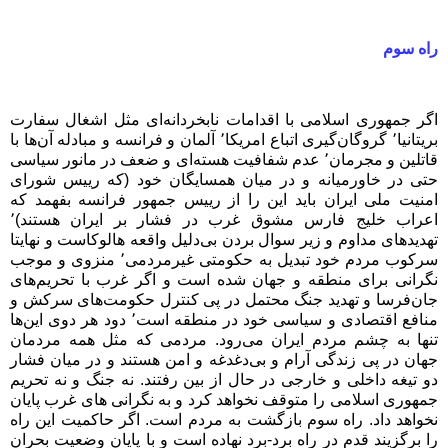
راه سوم
اگر جمهوری اسلامی با اقدامات نابخردانه‌ای مثل اشغال سفارت
بریتانیا٬ گروگان‌گیری اتباع امریکا٬ آلمان و فرانسه و مبادله آن‌ها با
قاتلین و مجرمان٬ عدم شفافیت هسته‌ای و ضعف در مانور سیاسی
حتی در خاورمیانه و در میان همسایگان خود (که رییس شورای
امنیت ملی ایران باید این را از رییس جمهور فرانسه بفهمد که
اعراب خلیج فارس مشوق غرب در فشار بر ایران هستند)٬
تهدیدهای مداوم و زیر سوال بردن بی‌دلیل واقعه هالوکاست و نهایتا
سرکوب مردم خود تبدیل به حکومتی غیرمردمی٬ منزوی و موجب
نگرانی برای منطقه و جهان شده است و اگر غرب با تحریم‌های
جان‌فرسا و تهدید جنگ محتمل در پی کنترل حکومت‌های سرکش و
منافع اقتصادی و سیاسی خود در منطقه است٬ دود هر دوی این‌ها
تنها به چشم مردم ایران می‌رود. مردمی که مثل همه مردمان
جهان در پی زندگی آرام و بی‌دغدغه و امن هستند و در میان فشار
دو تیغه داخلی و خارجی در حال از بین رفتند. نه جنگ و نه تحریم
جمهوری اسلامی را متوقف نخواهد کرد و به نگرانی های غرب پایان
نخواهد داد. راه سوم بازگشت به مردم است. اگر حاکمیت این راه
را برگزیند قدم در راه برد-برد نهاده است و با پایان وضعیت بحران