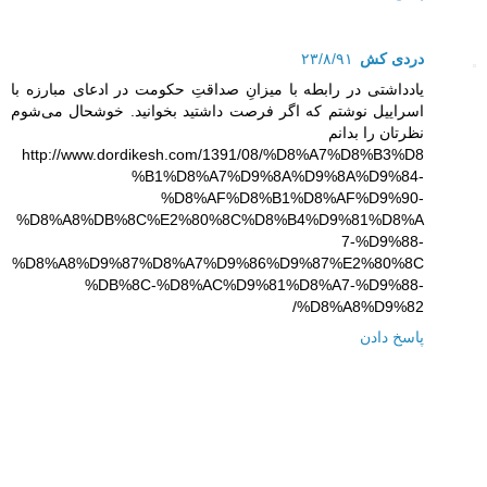
دردی کش
۲۳/۸/۹۱
يادداشتی در رابطه با ميزانِ صداقتِ حکومت در ادعای مبارزه با
اسراييل نوشتم که اگر فرصت داشتيد بخوانيد. خوشحال می‌شوم
نظرتان را بدانم
http://www.dordikesh.com/1391/08/%D8%A7%D8%B3%D8
%B1%D8%A7%D9%8A%D9%8A%D9%84-
%D8%AF%D8%B1%D8%AF%D9%90-
%D8%A8%DB%8C%E2%80%8C%D8%B4%D9%81%D8%A
7-%D9%88-
%D8%A8%D9%87%D8%A7%D9%86%D9%87%E2%80%8C
%DB%8C-%D8%AC%D9%81%D8%A7-%D9%88-
%D8%A8%D9%82/
پاسخ دادن