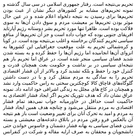
تحریم بی‌نتیجه است. رفتار جمهوری اسلامی در سی سال گذشته و
نمونه تحریم‌های مشابه بر کشورهای دیگر نشان از عبث بودن
تحریم‌ها برای رسیدن به نتیجه دلخواه اعلام شده و در عین حال
موثر بودن تحریم‌ها بر معیشت مردم و سوق دادن آن‌ها به سوی
فلاکت بوده است. ظاهرا تنها مورد تحریم بشر دوستانه رژیم آپارتاید
افریقای جنوبی بوده که جواب داده است و جز آن تحریم‌ها از منافع
سیاسی تحریم کنندگان برخاسته و اغلب بی‌نتیجه بوده است. در کوبا
و کره‌شمالی تحریم به علت موقعیت جغرافیایی این کشورها به
انزوای آن‌ها انجامیده اما رژیم آن‌ها را حفظ کرده و به بسته شدن
شدید فضای سیاسی منجر شده است. در عراق اما تحریم باز هم
نتیجه‌ای سیاسی در بر نداشت و حکومت بعث همچنان قدرت و
کنترل خود را حفظ و بلکه تشدید کرد و بالاتر از آن فشار اقتصادی
تحریم را به سادگی به مردم منتقل کرد و با در دست داشتن
گلوگاه‌های قاچاق کالا کوچکترین سختی به راس حاکمیت وارد نشد
و همچنان در کاخ های مجلل به زندگی اشرافی خود ادامه داد. نمونه
عراق نشان داد که هدف تئوریک تحریم اگر ایجاد فشار اقتصادی به
حاکمیت است حداقل در خاورمیانه جواب نمی‌دهد تمام فشار
اقتصادی به مردم منتقل می‌شود و چنانچه هدف همین ایجاد فشار
به مردم و امید به تحرک آنان برای تغییر وضعیت است باز هم نتیجه
آن بالعکس فرو رفتن مردم در باتلاق دغدغه‌های معیشتی و بسته
شدن فضای سیاسی به بهانه فشار دشمنان و جاسوس خواندن حتی
دانشجویان و محققان به صرف ارایه مقاله و شرکت در کنفرانس