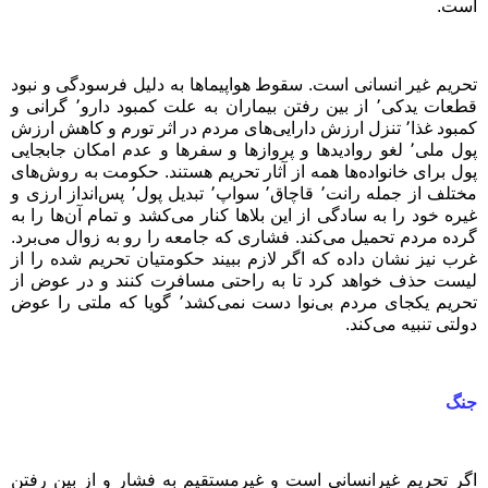
است
.
تحریم غیر انسانی است. سقوط هواپیماها به دلیل فرسودگی و نبود
قطعات یدکی٬ از بین رفتن بیماران به علت کمبود دارو٬ گرانی و
کمبود غذا٬ تنزل ارزش دارایی‌های مردم در اثر تورم و کاهش ارزش
پول ملی٬ لغو روادیدها و پروازها و سفرها و عدم امکان جابجایی
پول برای خانواده‌ها همه از آثار تحریم هستند. حکومت به روش‌های
مختلف از جمله رانت٬ قاچاق٬ سواپ٬ تبدیل پول٬ پس‌انداز ارزی و
غیره خود را به سادگی از این بلاها کنار می‌کشد و تمام آن‌ها را به
گرده مردم تحمیل می‌کند. فشاری که جامعه را رو به زوال می‌برد.
غرب نیز نشان داده که اگر لازم ببیند حکومتیان تحریم شده را از
لیست حذف خواهد کرد تا به راحتی مسافرت کنند و در عوض از
تحریم یکجای مردم بی‌نوا دست نمی‌کشد٬ گویا که ملتی را عوض
دولتی تنبیه می‌کند
.
جنگ
اگر تحریم غیرانسانی است و غیرمستقیم به فشار و از بین رفتن