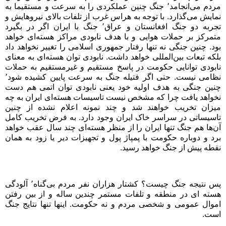
مردم می‌انجامد٬ جنگ چنین عملکردی را به سرعت و مستقیما به
نمایش می‌گذارد. با توجه به هراس غرب از تلفات بالای نیروهایش و
تجربه دو جنگ افغانستان و عراق٬ جنگ با ایران اگر در بگیرد
متمرکز بر حملات هوایی و با هدف نابودی مراکز هسته‌ای خواهد
بود. چنین جنگی نه تنها رفتار جمهوری اسلامی را تغییر نخواهد داد
بلکه تبعات بین‌المللی خواهد داشت. نابودی توان هسته‌ای به معنای
نابودی توانایی حکومت در پاسخ مستقیم و غیرمستقیم به حملات
نظامی نیست. حتی اگر فتیله جنگ به سرعت پایین کشیده شود٬
چنین جنگی به هدف اولیه خود یعنی نابودی توان اتمی هم دست
نخواهد یافت چرا که مشخص نیست تاسیسات هسته‌ای ایران به چه
میزان تخریب خواهند شد و چند نمونه اعلام نشده از چنین
تاسیساتی در سراسر خاک ایران وجود دارد. به فرض تخریب کامل
آن‌ها هم جنگ تنها ایران را از منظر هسته‌ای چند سال عقب خواهد
برد و دوباره حکومت با پمپاژ پول و تجهیزات دیر یا زود به همان
نقطه پیش از جنگ خواهد رسید
.
پس نتیجه جنگ چیست؟ کشتار هزاران نفر مردم بی‌گناه٬ آلودگی
هسته ای در منطقه و تلفات مستمر چندین ساله و از بین رفتن
اموال عمومی و شخصی مردم و نه حکومت. اینها تنها نتایج جنگ
است
.