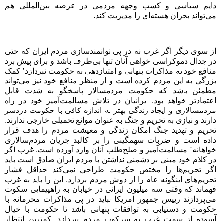
دایم سیاسی و کسب وجهه مردمی در عرصه بین‌المللی هم
می‌تواند بحران هسته‌ای را مدیریت کند.
از سوی دیگر اگر غرب نه در پی توانمندسازی مردم ایران که حتی
در جدال دموکراسی خواهی آنان تنها بی‌طرف باشد و برای پیش برد
منافع خود به مذاکرات پنهانی و امتیازدهی به حکومت نپردازد٬ کمک
بزرگی به این مردم کرده است و از منظر منافع خود نیز می‌تواند
مطمئن باشد که حکومت مردمسالار پاسخگو به شدت قابل
اعتمادتر خواهد بود. ایرانیان در تلاش مسالمت‌آمیز خود در راه
مردمسالاری و ایجاد زندگی بهتر به اندازه کافی با حکومت دردسر
دارند و نیازی به تحریم و جنگ به عنوان موانع تحمیلی خارجی ندارند.
تحریم و تهدید جنگ امکان زندگی و معیشت مردم را هدف قرار
داده است و ضربات سهمگینی را بر کالبد جریان مردم‌سالاری
خواهانه٬ مسالمت‌آمیز و صلح‌طلب آنان وارد آورده است. غرب اگر
در کلام خود مبنی بر دشمنی نداشتن با مردم ایران صادق است باید
اگر تحریم‌ها را مختص حکومت طراحی نمی‌کند حداقل فشار
تحریم‌های اینگونه عام را از دوش مردم بردارد. این را باید به غرب
فهماند که وقتی سه میلیون ایرانی در خیابان به راهپیمایی سکوت
می‌پردازند رییس جمهور امریکا نباید در پی مذاکرات محرمانه با
حکومت و دستیابی به توافقات پنهانی باشد تا حکومت با خیال
آسوده از سمت غرب به سرکوب مردم بپردازد. کمترین انتظار