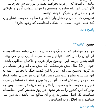
مانند آن است که از غرب بخواهیم لقمه را دور سرش بچرخاند.
اگر غرب این راه ساده و مستقیم را نتواند بپیماید، آن راه طولانی
تر و مشکل تر را هرگز نخواهد توانست.
تحریمی که به مردم فشار وارد نکند و فقط به حکومت فشار وارد
کند خیلی خوب است اما مشکل اینجاست که وجود ندارد!!
پاسخ دادن
حسن
۲۳/۸/۹۱
من هم موافقم که نه جنگ و نه تحریم ، نمی توانند مسئله هسته
ای ایران را حل کنند . تنها این وسط مردم آسیب جدی می بینند .
البته بنظر میرسد این موضوع برای غرب و حاکمان مطلوب باشد .
چون از 30 سال پیش هرمشکلی که پیش می آید و هر نقصانی را
به گردن دشمن می اندازند و با این قضیه جنگ یا تحریم ، عملا به
این سیاست مشروعیت می دهند . اما غرب نیز بدنبال منافع کوتاه
مدت و دراز مدتش است . آنها نیز بخوبی واقفند که تسلط بر مردم
فقیر و حکومت های ضعیف راحتتر و کم هزینه تر است . پس چه
بهتر که این کشور را به هر نحوی هر روز ضعیفتر کنیم . متاسفانه
سیاست یک اصل بیشتر ندارد و آن منافع می باشد . نه دین می
شناسد و نه اخلاق و نه انسانیت .
پاسخ دادن